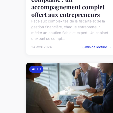
accompagnement complet
offert aux entrepreneurs
Face aux complexités de la fiscalité et de la
gestion financière, chaque entrepreneur
mérite un soutien fiable et expert. Un cabinet
d'expertise compt...
24 avril 2024
3 min de lecture →
ACTU