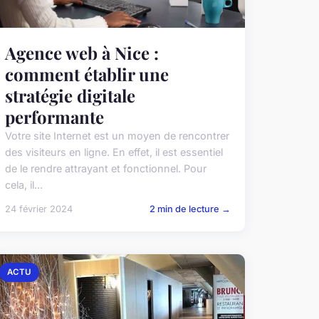
Agence web à Nice :
comment établir une
stratégie digitale
performante
Votre site Internet est un moyen de rencontrer
des visiteurs en ligne. En effet, il est essentiel
de le rendre attrayant et fonctionnel. Pour
cela, il...
24 février 2024
2 min de lecture →
ACTU