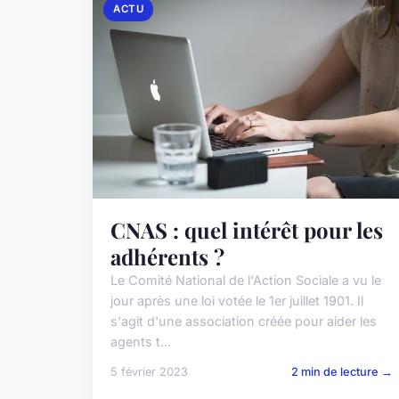
ACTU
CNAS : quel intérêt pour les
adhérents ?
Le Comité National de l'Action Sociale a vu le
jour après une loi votée le 1er juillet 1901. Il
s'agit d'une association créée pour aider les
agents t...
5 février 2023
2 min de lecture →