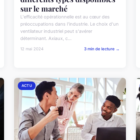
sur le marché
L'efficacité opérationnelle est au cœur des
préoccupations dans l'industrie. Le choix d'un
ventilateur industriel peut s'avérer
déterminant. Axiaux, c...
12 mai 2024
3 min de lecture →
ACTU