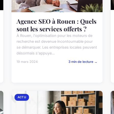
Agence SEO à Rouen : Quels
sont les services offerts ?
À Rouen, l'optimisation pour les moteurs de
recherche est devenue incontournable pour
se démarquer. Les entreprises locales peuvent
désormais s'appuye...
19 mars 2024
3 min de lecture →
ACTU