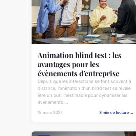
Animation blind test : les
avantages pour les
évènements d'entreprise
Depuis que les interactions se font souvent à
distance, l'animation d'un blind test se révèle
être un outil inestimable pour dynamiser les
événements ...
19 mars 2024
3 min de lecture →