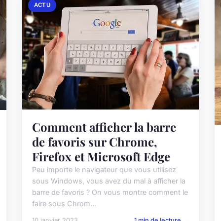
ACTU
Comment afficher la barre
de favoris sur Chrome,
Firefox et Microsoft Edge
Peu importe le navigateur que vous utilisez
sous Windows, vous avez du mal à afficher la
barre de favoris ? On vous montre comment le
faire sous Chrom...
10 janvier 2023
1 min de lecture →