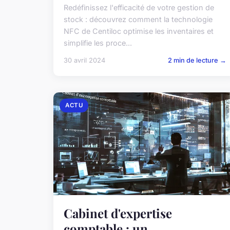
Redéfinissez l'efficacité de votre gestion de
stock : découvrez comment la technologie
NFC de Centiloc optimise les inventaires et
simplifie les proce...
30 avril 2024
2 min de lecture →
ACTU
Cabinet d'expertise
comptable : un