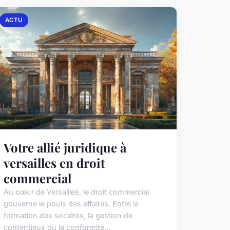
ACTU
Votre allié juridique à
versailles en droit
commercial
Au cœur de Versailles, le droit commercial
gouverne le pouls des affaires. Entre la
formation des sociétés, la gestion de
contentieux ou la conformité...