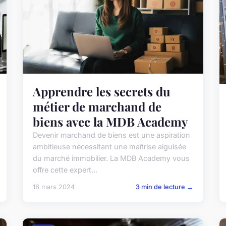
Apprendre les secrets du
métier de marchand de
biens avec la MDB Academy
Devenir marchand de biens est une aspiration
ambitieuse nécessitant une maîtrise aiguisée
du marché immobilier. La MDB Academy vous
offre cette expert...
18 mars 2024
3 min de lecture →