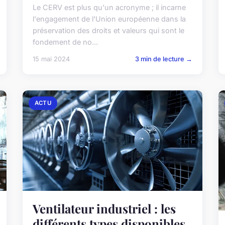
Le CERV est plus qu'un acronyme ; il incarne
l'engagement de l'Union européenne dans la
préservation des droits et valeurs qui sont le
fondement de no...
15 mai 2024
3 min de lecture →
ACTU
Ventilateur industriel : les
différents types disponibles