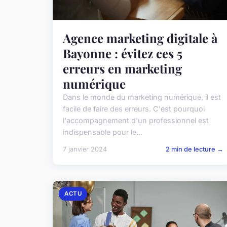
Agence marketing digitale à
Bayonne : évitez ces 5
erreurs en marketing
numérique
Dans le monde du marketing numérique, il est
facile de faire des erreurs. C'est pourquoi
l'accompagnement d'un professionnel est
indispensable pour le...
7 janvier 2024
2 min de lecture →
ACTU