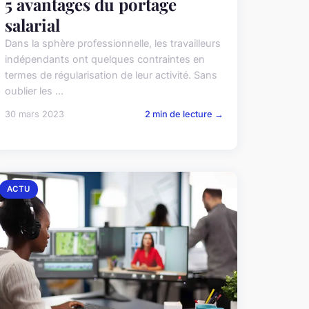
5 avantages du portage
salarial
Dans la sphère professionnelle, les travailleurs
indépendants ont quelques contraintes en
termes de régularisation de leur activité. Sans
oublier les ...
30 mars 2023
2 min de lecture →
ACTU