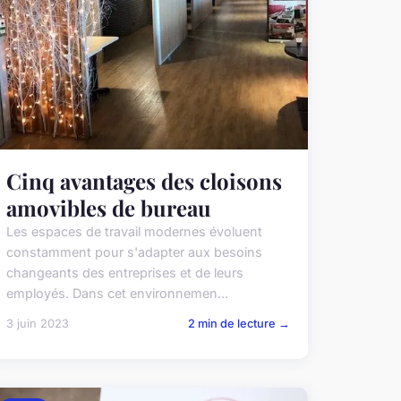
Cinq avantages des cloisons
amovibles de bureau
Les espaces de travail modernes évoluent
constamment pour s'adapter aux besoins
changeants des entreprises et de leurs
employés. Dans cet environnemen...
3 juin 2023
2 min de lecture →