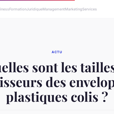
iness
Formation
Juridique
Management
Marketing
Services
ACTU
lles sont les taille
isseurs des envelo
plastiques colis ?