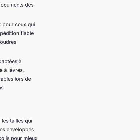
 documents des
x pour ceux qui
pédition fiable
poudres
adaptées à
 à lèvres,
éables lors de
ms.
les tailles qui
 les enveloppes
colis pour mieux