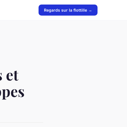
Regards sur la flottille →
s et
ppes