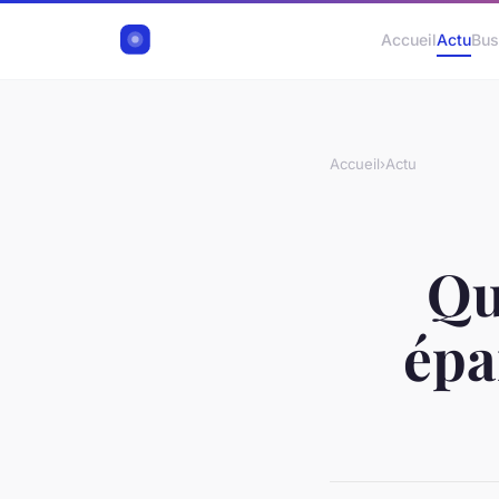
Accueil
Actu
Bus
Accueil
›
Actu
Que
épa