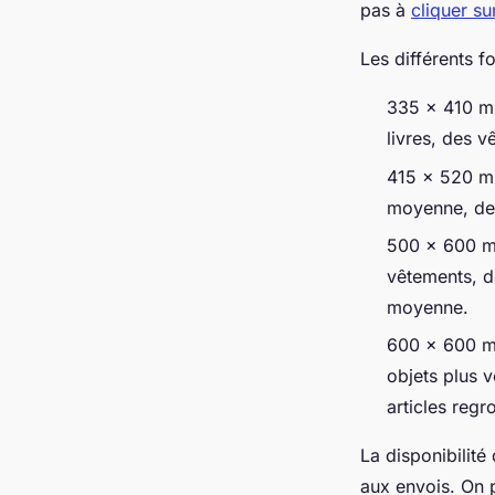
pas à
cliquer sur
Les différents f
335 x 410 mm
livres, des 
415 x 520 mm
moyenne, des
500 x 600 mm
vêtements, de
moyenne.
600 x 600 mm:
objets plus 
articles regr
La disponibilité
aux envois. On 