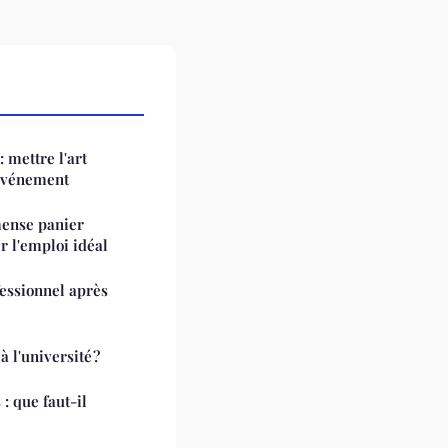
 mettre l'art
 événement
mense panier
r l'emploi idéal
fessionnel après
l'université ?
 : que faut-il