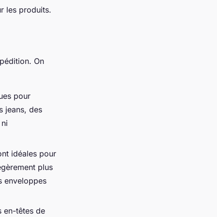
 les produits.
xpédition. On
ues pour
s jeans, des
 ni
ont idéales pour
légèrement plus
es enveloppes
s en-têtes de