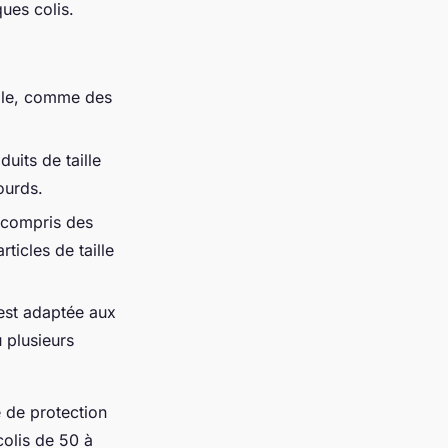
ues colis.
:
ille, comme des
uits de taille
ourds.
 compris des
ticles de taille
 est adaptée aux
 plusieurs
e de protection
colis de 50 à