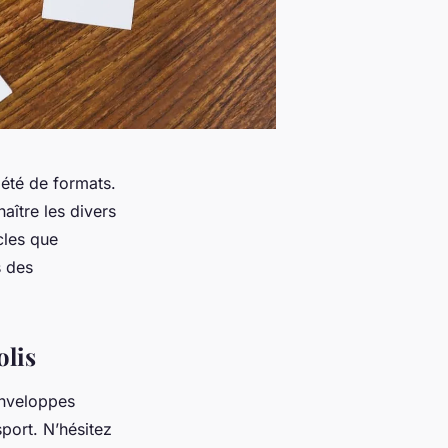
iété de formats.
aître les divers
icles que
s des
olis
enveloppes
sport. N’hésitez