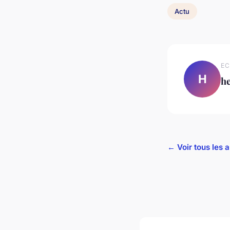
Actu
EC
H
h
← Voir tous les a