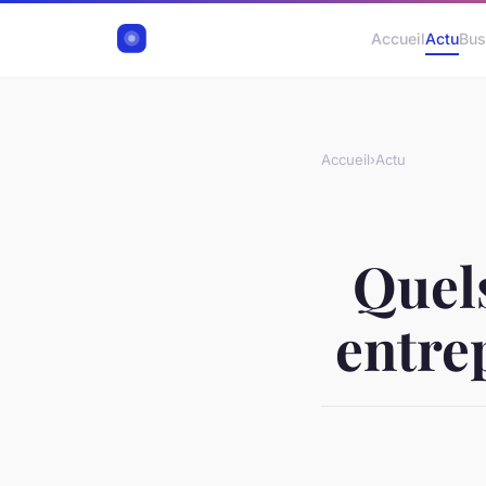
Accueil
Actu
Bus
Accueil
›
Actu
Quel
entrep