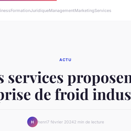
iness
Formation
Juridique
Management
Marketing
Services
ACTU
s services proposen
rise de froid indus
henri
7 février 2024
2 min de lecture
H