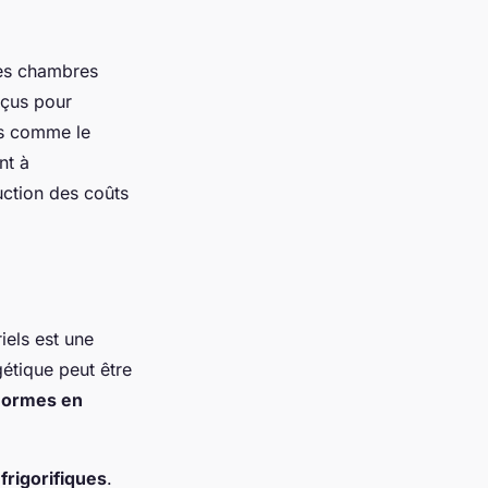
es chambres
nçus pour
els comme le
nt à
uction des coûts
iels est une
gétique peut être
normes en
frigorifiques
.