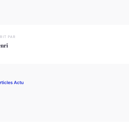
RIT PAR
enri
rticles Actu