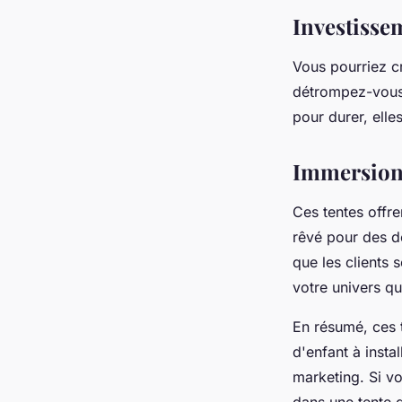
Investisse
Vous pourriez cr
détrompez-vous 
pour durer, elle
Immersion t
Ces tentes offre
rêvé pour des d
que les clients 
votre univers q
En résumé, ces t
d'enfant à insta
marketing. Si v
dans une tente 