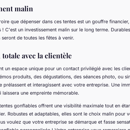
ment malin
oire que dépenser dans ces tentes est un gouffre financier,
! C'est un investissement malin sur le long terme. Durable
s seront de toutes les fêtes à venir.
otale avec la clientèle
nt un espace unique pour un contact privilégié avec les clien
émos produits, des dégustations, des séances photo, ou s
se prélassent et interagissent avec votre entreprise. Une im
ui laissera une empreinte mémorable.
entes gonflables offrent une visibilité maximale tout en étan
ller. Robustes et adaptables, elles sont le choix malin pour 
ous voulez que votre entreprise se démarque et fasse sensat
gonflable personnalisée ! Votre entreprise vous remerciera 