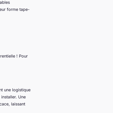
lables
leur forme tape-
entielle ! Pour
nt une logistique
installer. Une
cace, laissant