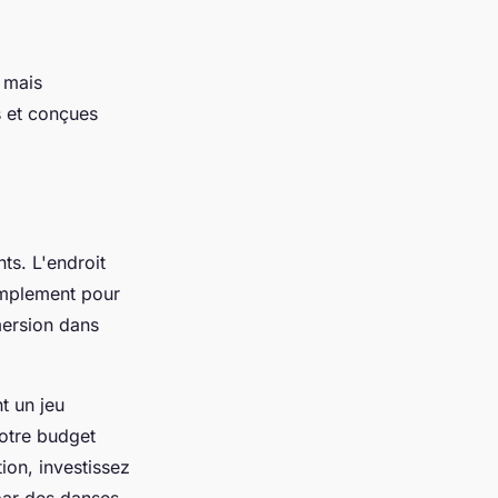
 mais
s et conçues
ts. L'endroit
implement pour
mersion dans
t un jeu
votre budget
ion, investissez
par des danses