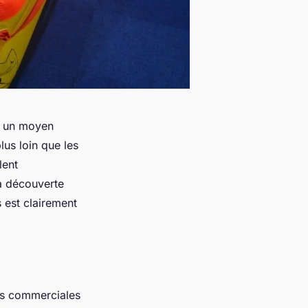
ez un moyen
us loin que les
lent
la découverte
 est clairement
es commerciales