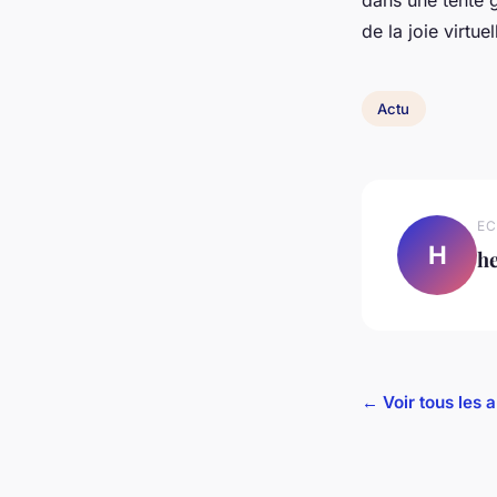
de la joie virtuel
Actu
EC
H
h
← Voir tous les a