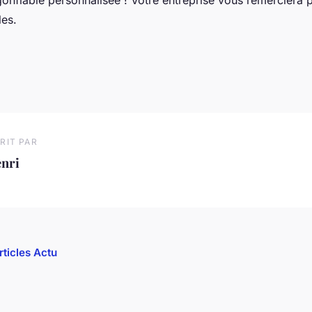
les.
RIT PAR
enri
rticles Actu