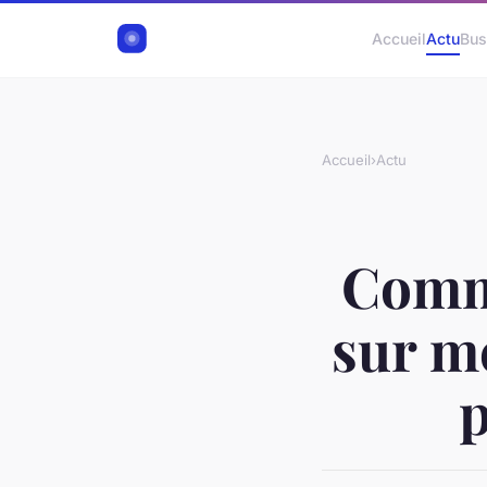
Accueil
Actu
Bus
Accueil
›
Actu
Comme
sur me
p