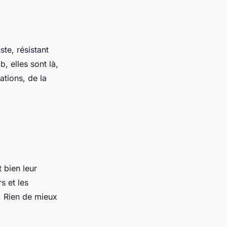
te, résistant
, elles sont là,
ations, de la
 bien leur
s et les
. Rien de mieux