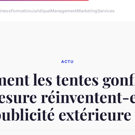
iness
Formation
Juridique
Management
Marketing
Services
ACTU
nt les tentes gonf
sure réinventent-e
ublicité extérieure