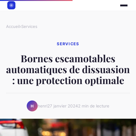
Accueil
›
Services
SERVICES
Bornes escamotables
automatiques de dissuasion
: une protection optimale
henri
27 janvier 2024
2 min de lecture
H