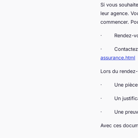
Si vous souhait
leur agence. Vo
commencer. Pour 
· Rendez-vous 
· Contactez un
assurance.html
Lors du rendez-v
· Une pièce jus
· Un justificat
· Une preuve 
Avec ces docume