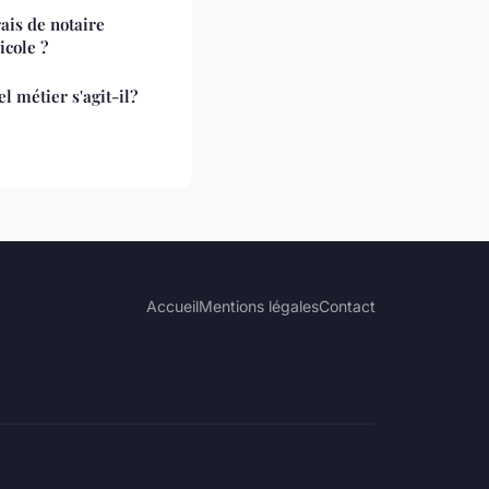
rais de notaire
icole ?
 métier s'agit-il?
Accueil
Mentions légales
Contact