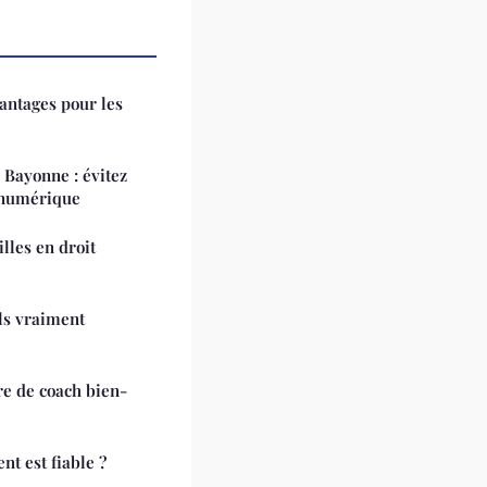
vantages pour les
 Bayonne : évitez
 numérique
illes en droit
ils vraiment
re de coach bien-
nt est fiable ?