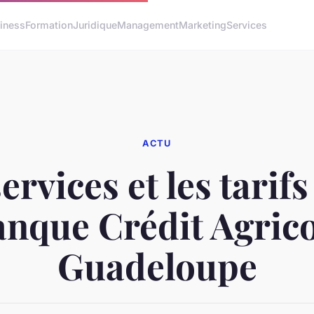
iness
Formation
Juridique
Management
Marketing
Services
ACTU
ervices et les tarifs
anque Crédit Agrico
Guadeloupe