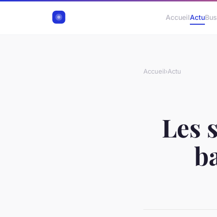
Accueil
Actu
Bus
Accueil
›
Actu
Les s
b