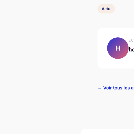
Actu
EC
H
h
← Voir tous les a