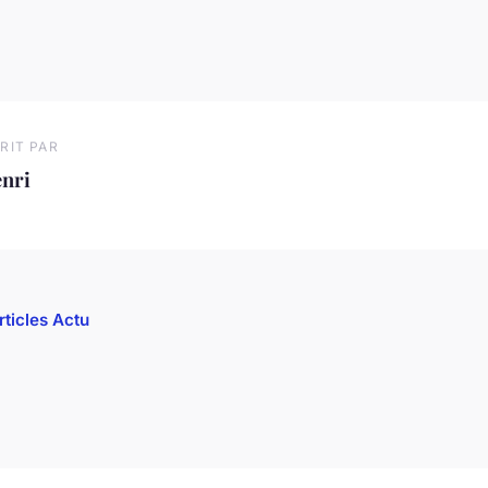
RIT PAR
enri
rticles Actu