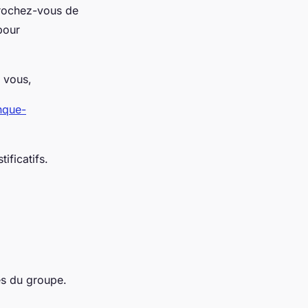
prochez-vous de
pour
 vous,
nque-
ificatifs.
ès du groupe.