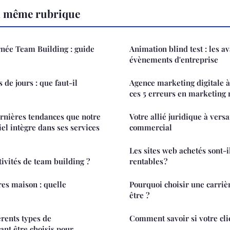
a même rubrique
rnée Team Building : guide
Animation blind test : les a
évènements d'entreprise
 de jours : que faut-il
Agence marketing digitale à
ces 5 erreurs en marketing
ernières tendances que notre
Votre allié juridique à versa
l intègre dans ses services
commercial
Les sites web achetés sont-
tivités de team building ?
rentables ?
res maison : quelle
Pourquoi choisir une carriè
être ?
érents types de
Comment savoir si votre clie
nt être choisis pour