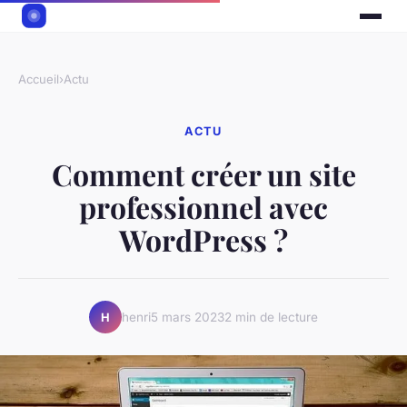
Accueil
›
Actu
ACTU
Comment créer un site
professionnel avec
WordPress ?
henri
5 mars 2023
2 min de lecture
H