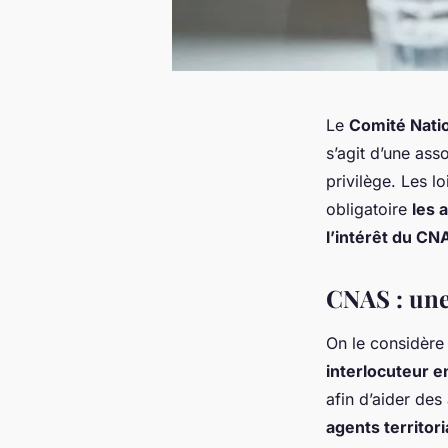
Le
Comité Natio
s’agit d’une ass
privilège. Les l
obligatoire
les 
l’intérêt du CN
CNAS : une 
On le considèr
interlocuteur e
afin d’aider des 
agents territor