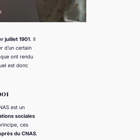
r juillet 1901
. Il
r d’un certain
lique ont rendu
uel est donc
901
CNAS est un
ations sociales
principe, ces
 auprès du CNAS
.