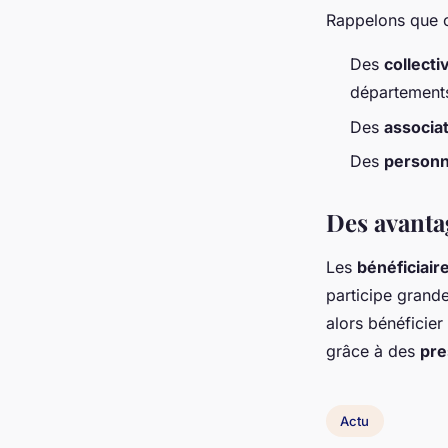
Rappelons que c
Des
collectiv
départements
Des
associa
Des
personn
Des avantag
Les
bénéficiair
participe grande
alors bénéficier
grâce à des
pre
Actu