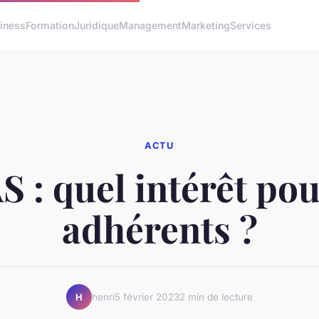
iness
Formation
Juridique
Management
Marketing
Services
ACTU
 : quel intérêt pou
adhérents ?
henri
5 février 2023
2 min de lecture
H