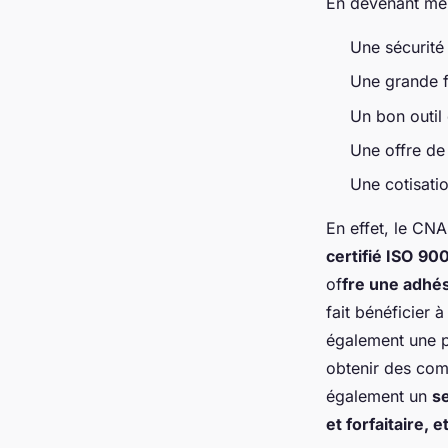
En devenant mem
Une sécurité i
Une grande f
Un bon outi
Une offre de
Une cotisatio
En effet, le CN
certifié ISO
900
of
fre une adhés
fait bénéficier 
également une p
obtenir des com
également un
se
et forfaitaire, e