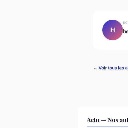
EC
H
h
← Voir tous les a
Actu — Nos aut