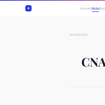
Accueil
Actu
Bus
Accueil
›
Actu
CNAS