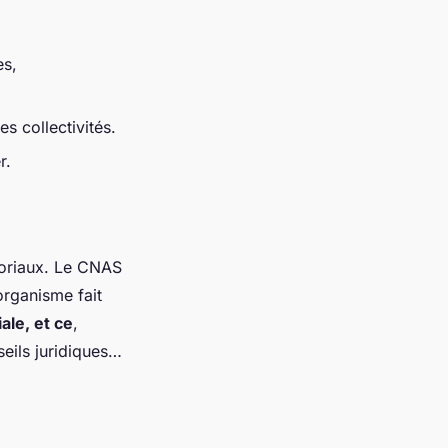
es,
s collectivités.
r.
itoriaux. Le CNAS
organisme fait
iale, et ce
,
eils juridiques
…