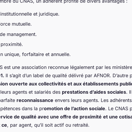
bre du CNAS, un adhérent profite de divers avantages :
nstitutionnelle et juridique.
orce mutuelle.
l de management.
 proximité.
n unique, forfaitaire et annuelle.
AS est une
association reconnue légalement par les ministèr
1.
Il s’agit d’un
label de qualité délivré par AFNOR
. D’autre 
ion ouverte aux collectivités et aux établissements publi
à leurs agents et salariés des
prestations d’aides sociales
. I
arfaite
reconnaissance
envers leurs agents. Les adhérents
pétences dans la pr
omotion de l’action sociale
. Le CNAS 
rvice de qualité avec une offre de proximité
et une cotis
t ce
, par agent, qu’il soit actif ou retraité.