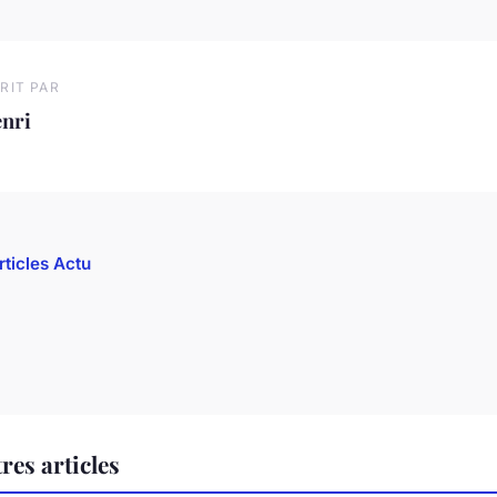
RIT PAR
enri
rticles Actu
res articles