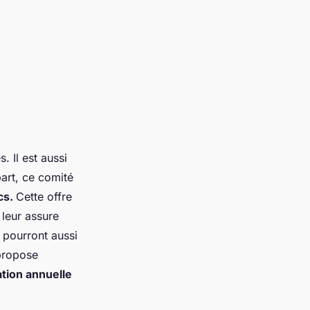
es
. Il est aussi
part, ce comité
cs.
Cette offre
l leur assure
 pourront aussi
propose
ation annuelle